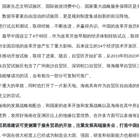
、国家生态文明试验区、国际旅游消费中心、国家重大战略服务保障区是
、数据等要素自由流动的试验田，更是规则制度集成创新的前沿阵地。
进行试点和测试，取得经验，不断改进，并赢得共识。中国的改革开放历
。最早中国设立了
个特区，作为改革开放早期的经济体制转轨试点，取得
4
对全国后续的改革开放产生了重大影响。后来设立的
个经济技术开发区
14
步推动开放试验，取得了进展。随后，自贸区开始扩容，从
年到
2013
2023
东自贸试验区包含了广州南沙自贸区、深圳蛇口自贸区、珠海横琴自贸区
验能够成功的话，会有相当一部分可复制可推广。
个重大的举措，同时也打开了一片新天地。海南具有作为自贸区自由港的
意义的尝试。
海南的发展战略相配合，和国家的改革开放和发展战略以及海南在其中所
优势，发挥好海南在亚洲区位上的地缘位置优势。在许多方面可以多做有
贸易港建设可更侧重于服务贸易的开放，注重发展高端服务业，打造中国
，中国在很大程度上已经成为制造业大国、强国，研发和创新能力也都很