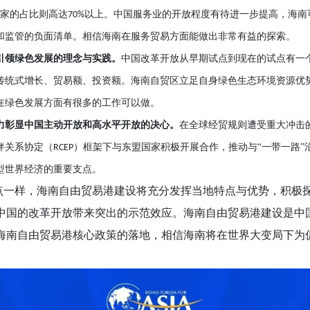
家的占比则高达
以上。中国服务业的开放程度有待进一步提高，海南
70%
和监管的负面清单。相信海南在服务贸易方面能做出非常有益的探索。
引领绿色发展的理念与实践。
中国改革开放从早期试点到现在的试点有一
传统式增长、贸易额、投资额。海南自贸区立足自身绿色生态环境资源优
在绿色发展方面有很多的工作可以做。
力彰显中国主动开放和高水平开放的决心。
在全球经贸规则遭受重大冲击
伴关系协定（
）框架下与东盟国家积极开展合作，推动与“一带一路”
RCEP
型世界经济的重要支点。
点一样，海南自由贸易港建设将充分发挥当地特点与优势，积极
中国的改革开放带来突出的示范效应。海南自由贸易港建设是中
海南自由贸易港核心政策的落地，相信海南将在世界大变局下为