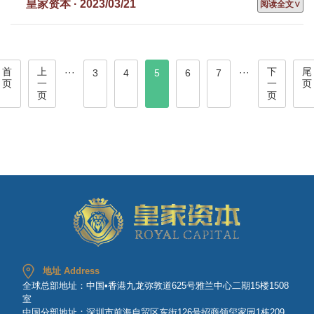
皇家资本 · 2023/03/21
阅读全文∨
首
上
下
尾
···
···
3
4
5
6
7
页
一
一
页
页
页
地址 Address
全球总部地址：中国•香港九龙弥敦道625号雅兰中心二期15楼1508
室
中国分部地址：深圳市前海自贸区东街126号招商领玺家园1栋209