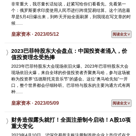
非常重大，我尽量长话短说，赶紧写给你们看看先。先看第一
个：俄罗斯要求印度使用人民币进行跨境贸易结算。这个消息最
早是5月4日爆出来，到昨天开始全面刷屏，到我现在写文章的时
候......
皇家资本 · 2023/05/12
阅读全文∨
2023巴菲特股东大会盘点：中国投资者涌入，价
值投资理念受热捧
2023年巴菲特股东大会现场依旧火爆。2023年巴菲特股东大会
现场依旧火爆，来自全球的价值投资者齐聚奥马哈，参与这场被
称为投资界“伍德斯托克音乐节”的盛会。这位“奥马哈先知”一开
口，整个世界都会仔细聆听。巴菲特与股东的主要沟通方式有两
种......
皇家资本 · 2023/05/09
阅读全文∨
财务造假露头就打！全面注册制今启动！A股10项
重大变化
2023年4月10日，沪深交易所主板注册制首批企业上市仪式在北