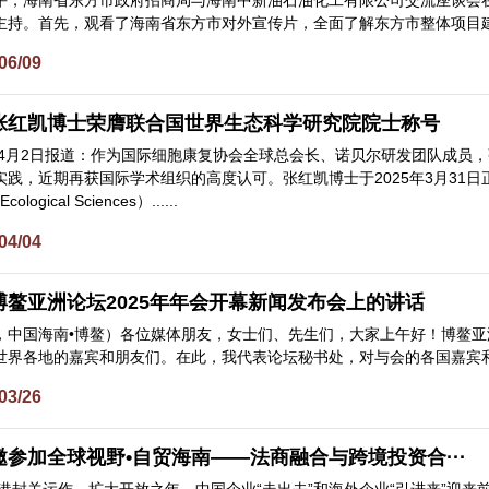
0日下午，海南省东方市政府招商局与海南中新油石油化工有限公司交流座谈
持。首先，观看了海南省东方市对外宣传片，全面了解东方市整体项目建设和
06/09
张红凯博士荣膺联合国世界生态科学研究院院士称号
年4月2日报道：作为国际细胞康复协会全球总会长、诺贝尔研发团队成员，
践，近期再获国际学术组织的高度认可。张红凯博士于2025年3月31日正式获颁
cological Sciences）......
04/04
鳌亚洲论坛2025年年会开幕新闻发布会上的讲话
5日，中国海南•博鳌）各位媒体朋友，女士们、先生们，大家上午好！博鳌
界各地的嘉宾和朋友们。在此，我代表论坛秘书处，对与会的各国嘉宾和媒体
03/26
参加全球视野•自贸海南——法商融合与跨境投资合···