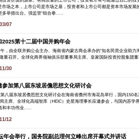
者是市场之本，上市公司是市场之基，投资者和上市公司都是资本市场发展
举措出台。强监管“组合拳......
03/07
2025第十二届中国并购年会
8日下午，由全联并购公会主办、海南省内蒙古商会承办的“知名民营企业助力
隆重召开。全球化商界领袖俱乐部董事局主席、皇家国际投资控股集团董事局
11/30
邀参加第八届东坡居儋思想文化研讨会
0日，第八届东坡居儋思想文化研讨会在海南省儋州市海花岛举行，国内15
董事局主席、全球化高端智库（HElC）史星海理事长应邀参会，与国内苏
丰功伟业......
11/12
街论坛年会举行，国务院副总理何立峰出席开幕式并讲话