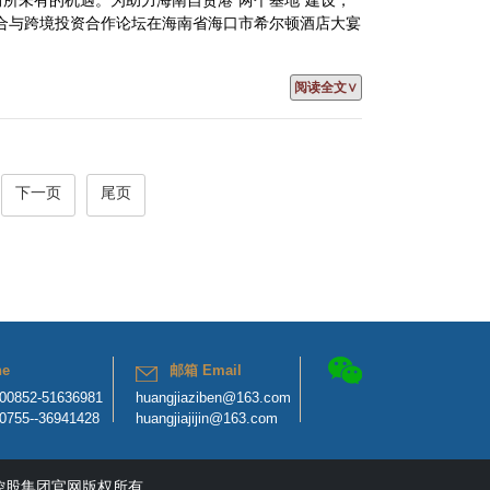
前所未有的机遇。为助力海南自贸港“两个基地”建设，
商融合与跨境投资合作论坛在海南省海口市希尔顿酒店大宴
阅读全文∨
下一页
尾页
ne
邮箱 Email
52-51636981
huangjiaziben@163.com
5--36941428
huangjiajijin@163.com
控股集团官网版权所有