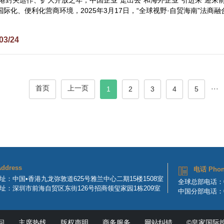
贸港封关运作、扩大开放之年，中国企业“走出去”和海外企业“引进来”迎来
际化、便利化营商环境，2025年3月17日，“全球视野·自贸海南”法
03/24
首页
上一页
···
1
2
3
4
5
ddress
电话 Pho
址：中国•香港九龙弥敦道625号雅兰中心二期15楼1508室
全球总部电话：008
址：深圳市前海自贸区东街126号招商领玺家园1栋209室
中国分部电话：075
问
主席热线
版权声明
商务服务
网站纠错
©皇家国际